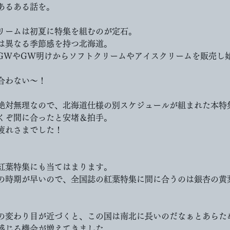
あるある話を。
リームは初夏に特集を組むのが定石。
は異なる季節感を持つ北海道。
GWやGW明けからソフトクリームやアイスクリームを販売し
合わない〜！　
絶対無理なので、北海道仕様の別スケジュールが組まれた本特
くぞ間に合ったと安堵＆拍手。
疲れさまでした！
紅葉特集にも当てはまります。
の時期が早いので、全国誌の紅葉特集に間に合うのは銀杏の黄
の変わり目が近づくと、この国は南北に長いのだなぁとあらた
感じる機会が増えてきました。