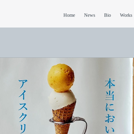
Home
News
Bio
Works